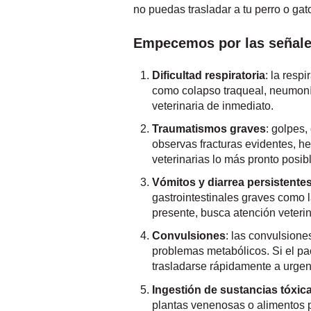
no puedas trasladar a tu perro o ga
Empecemos por las señales
Dificultad respiratoria
: la resp
como colapso traqueal, neumonía 
veterinaria de inmediato.
Traumatismos graves
: golpes,
observas fracturas evidentes, he
veterinarias lo más pronto posib
Vómitos y diarrea persistentes
gastrointestinales graves como l
presente, busca atención veterin
Convulsiones
: las convulsion
problemas metabólicos. Si el pa
trasladarse rápidamente a urgen
Ingestión de sustancias tóxic
plantas venenosas o alimentos pe