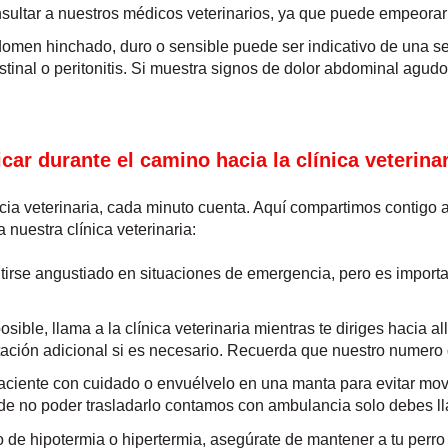
onsultar a nuestros médicos veterinarios, ya que puede empeorar 
bdomen hinchado, duro o sensible puede ser indicativo de una 
estinal o peritonitis. Si muestra signos de dolor abdominal agud
ar durante el camino hacia la clínica veterina
ia veterinaria, cada minuto cuenta. Aquí compartimos contigo
a nuestra clínica veterinaria:
entirse angustiado en situaciones de emergencia, pero es impor
 posible, llama a la clínica veterinaria mientras te diriges hacia
entación adicional si es necesario. Recuerda que nuestro numer
 paciente con cuidado o envuélvelo en una manta para evitar m
de no poder trasladarlo contamos con ambulancia solo debes 
o de hipotermia o hipertermia, asegúrate de mantener a tu perro