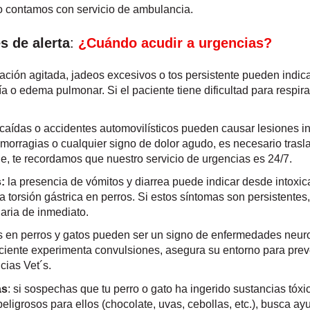
to contamos con servicio de ambulancia.
 de alerta
:
¿Cuándo acudir a urgencias?
iración agitada, jadeos excesivos o tos persistente pueden indic
o edema pulmonar. Si el paciente tiene dificultad para respirar
 caídas o accidentes automovilísticos pueden causar lesiones in
morragias o cualquier signo de dolor agudo, es necesario trasl
le, te recordamos que nuestro servicio de urgencias es 24/7.
:
la presencia de vómitos y diarrea puede indicar desde intoxi
a torsión gástrica en perros. Si estos síntomas son persistente
aria de inmediato.
es en perros y gatos pueden ser un signo de enfermedades neuro
ciente experimenta convulsiones, asegura su entorno para prev
cias Vet´s.
as
: si sospechas que tu perro o gato ha ingerido sustancias tóx
ligrosos para ellos (chocolate, uvas, cebollas, etc.), busca ay